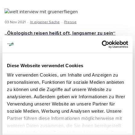
03 Nov 2021
·
In eigener Sache
·
Presse
„Ökologisch reisen heißt oft, langsamer zu sein“
Jede Flugreise schadet der Umwelt. Aber der persönliche
Anteil am CO2-Ausstoß lässt sich beeinflussen. Ein Berliner
Start-up hilft bei der Suche nach grünen Flügen und schließt
Diese Webseite verwendet Cookies
auch Reisende in der Business-Class nicht aus.
Wir verwenden Cookies, um Inhalte und Anzeigen zu
personalisieren, Funktionen für soziale Medien anbieten
zu können und die Zugriffe auf unsere Website zu
analysieren. Außerdem geben wir Informationen zu Ihrer
20 Oct 2021
·
In eigener Sache
·
Presse
Verwendung unserer Website an unsere Partner für
soziale Medien, Werbung und Analysen weiter. Unsere
Abheben?
Partner führen diese Informationen möglicherweise mit
..."Aber wenn wir doch mal weiter weg und aufs Fliegen nicht
weiteren Daten zusammen, die Sie ihnen bereitgestellt
verzichten wollen, dann sucht uns künftig das neue
haben oder die sie im Rahmen Ihrer Nutzung der Dienste