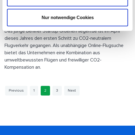
27 Sep 2021
·
In eigener Sache
·
Presse
Nur notwendige Cookies
Die Suche nach dem umweltfreundlichsten Flug
Das junge Berliner Startup GruenerFliegen.de ist im April
dieses Jahres den ersten Schritt zu CO2-neutralem
Flugverkehr gegangen. Als unabhängige Online-Flugsuche
bietet das Unternehmen eine Kombination aus
umweltbewussten Flügen und freiwilliger CO2-
Kompensation an.
Previous
1
2
3
Next