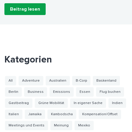
Beitrag lesen
Kategorien
All
Adventure
Australien
B-Corp
Baskenland
Berlin
Business
Emissions
Essen
Flug buchen
Gastbeitrag
Grüne Mobilität
In eigener Sache
Indien
Italien
Jamaika
Kambodscha
Kompensation/Offset
Meetings und Events
Meinung
Mexiko