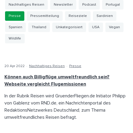
Nachhaltiges Reisen
Newsletter
Podcast
Portugal
Presse
Pressemitteilung
Reiseziele
Sardinien
Spanien
Thailand
Unkategorisiert
USA
Vegan
Wildlife
20 Apr 2022
·
Nachhaltiges Reisen
·
Presse
Können auch Billigflüge umweltfreundlich sein?
Webseite vergleicht Flugemissionen
In der Rubrik Reisen wird GruenderFliegen.de Initiator Philipp
von Gablenz vom RND.de, ein Nachrichtenportal des
RedaktionsNetzwerkes Deutschland, zum Thema
umweltfreundliches Reisen befragt.