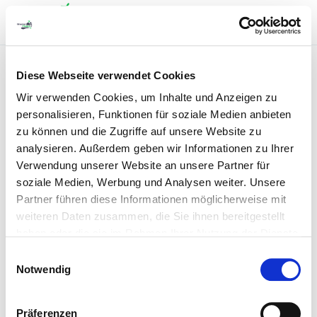
This content is password-protected. To view it, please enter
Diese Webseite verwendet Cookies
the password below.
Wir verwenden Cookies, um Inhalte und Anzeigen zu
personalisieren, Funktionen für soziale Medien anbieten
Passwort:
zu können und die Zugriffe auf unsere Website zu
analysieren. Außerdem geben wir Informationen zu Ihrer
Verwendung unserer Website an unsere Partner für
soziale Medien, Werbung und Analysen weiter. Unsere
Partner führen diese Informationen möglicherweise mit
weiteren Daten zusammen, die Sie ihnen bereitgestellt
haben oder die sie im Rahmen Ihrer Nutzung der Dienste
gesammelt haben.
Einwilligungsauswahl
Notwendig
Präferenzen